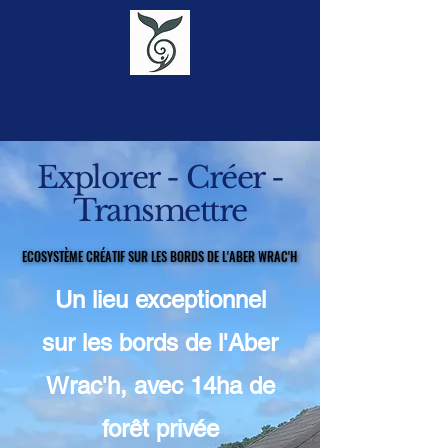
Moulin des
Baleines
Explorer - Créer -
Transmettre
ECOSYSTÈME CRÉATIF SUR LES BORDS DE L'ABER WRAC'H
ECOSYSTÈME CRÉATIF SUR LES BORDS DE L'ABER WRAC'H
Un lieu exceptionnel
sur les bords de l'Aber
Wrac'h, avec 14ha de
forêt privée